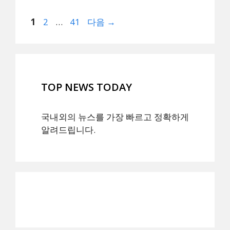
페
페
페
1
2
…
41
다음
→
이
이
이
지
지
지
TOP NEWS TODAY
국내외의 뉴스를 가장 빠르고 정확하게
알려드립니다.