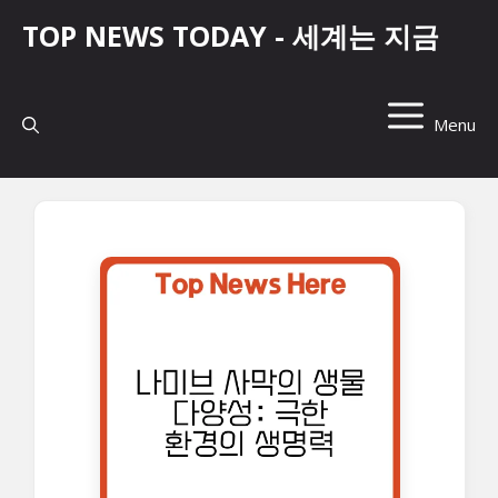
컨
TOP NEWS TODAY - 세계는 지금
텐
츠
로
건
Menu
너
뛰
기