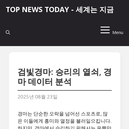
컨
TOP NEWS TODAY - 세계는 지금
텐
츠
로
건
Menu
너
뛰
기
검빛경마: 승리의 열쇠, 경
마 데이터 분석
2025년 08월 23일
경마는 단순한 오락을 넘어선 스포츠로, 많
은 이들에게 흥미와 열정을 불러일으킵니다.
하지만, 경마에서 승리하기 위해서는 운뿐만