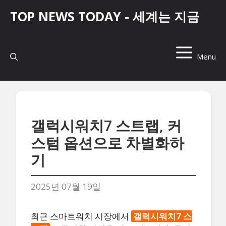
컨
TOP NEWS TODAY - 세계는 지금
텐
츠
로
건
Menu
너
뛰
기
갤럭시워치7 스트랩, 커
스텀 옵션으로 차별화하
기
2025년 07월 19일
최근 스마트워치 시장에서
갤럭시워치7 스