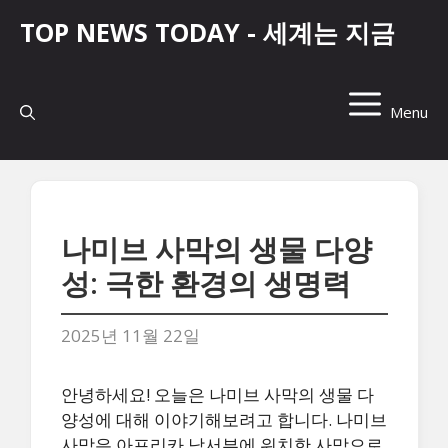
컨
TOP NEWS TODAY - 세계는 지금
텐
츠
로
건
Menu
너
뛰
기
나미브 사막의 생물 다양
성: 극한 환경의 생명력
2025년 11월 22일
안녕하세요! 오늘은 나미브 사막의 생물 다
양성에 대해 이야기해보려고 합니다. 나미브
사막은 아프리카 남서부에 위치한 사막으로,