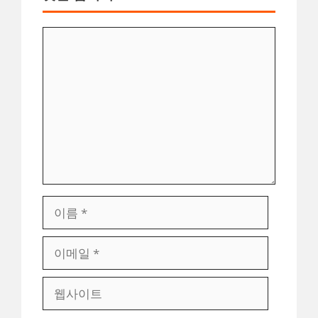
댓
글
이
름
이
메
일
웹
사