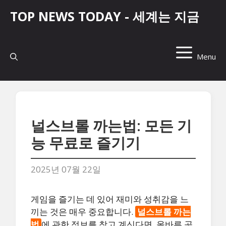
컨
TOP NEWS TODAY - 세계는 지금
텐
츠
로
건
Menu
너
뛰
기
널스브롤 까는법: 모든 기
능 무료로 즐기기
2025년 07월 22일
게임을 즐기는 데 있어 재미와 성취감을 느
끼는 것은 매우 중요합니다.
널스브롤 까는
법
에 관한 정보를 찾고 계신다면, 올바른 곳