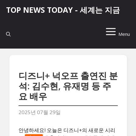
컨
TOP NEWS TODAY - 세계는 지금
텐
츠
로
건
Menu
너
뛰
기
디즈니+ 넉오프 출연진 분
석: 김수현, 유재명 등 주
요 배우
2025년 07월 29일
안녕하세요! 오늘은 디즈니+의 새로운 시리