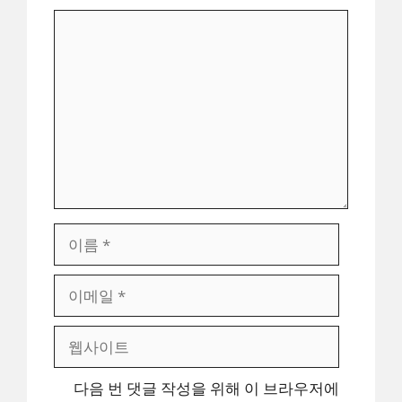
댓
글
이
름
이
메
일
웹
사
이
다음 번 댓글 작성을 위해 이 브라우저에