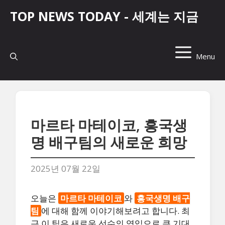
컨
TOP NEWS TODAY - 세계는 지금
텐
츠
로
건
Menu
너
뛰
기
마르타 마테이코, 흥국생
명 배구팀의 새로운 희망
2025년 07월 22일
오늘은
마르타 마테이코
와
흥국생명 배구
팀
에 대해 함께 이야기해보려고 합니다. 최
근 이 팀은 새로운 선수의 영입으로 큰 기대