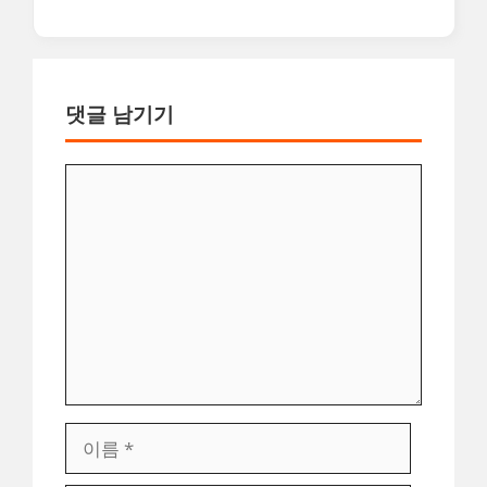
댓글 남기기
댓
글
이
름