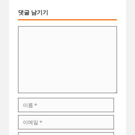
댓글 남기기
댓
글
이
름
이
메
일