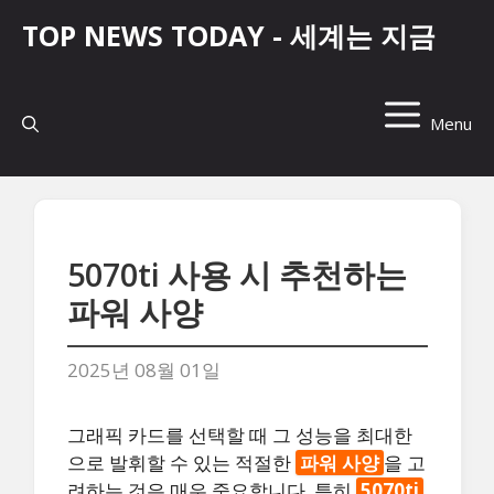
컨
TOP NEWS TODAY - 세계는 지금
텐
츠
로
건
Menu
너
뛰
기
5070ti 사용 시 추천하는
파워 사양
2025년 08월 01일
그래픽 카드를 선택할 때 그 성능을 최대한
으로 발휘할 수 있는 적절한
파워 사양
을 고
려하는 것은 매우 중요합니다. 특히
5070ti