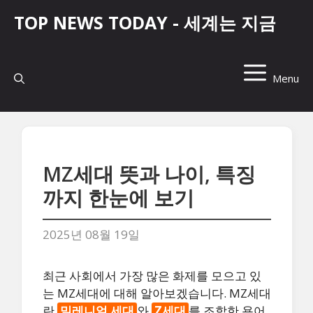
컨
TOP NEWS TODAY - 세계는 지금
텐
츠
로
건
Menu
너
뛰
기
MZ세대 뜻과 나이, 특징
까지 한눈에 보기
2025년 08월 19일
최근 사회에서 가장 많은 화제를 모으고 있
는 MZ세대에 대해 알아보겠습니다. MZ세대
란
밀레니얼 세대
와
Z세대
를 조합한 용어